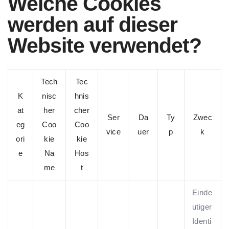
Welche Cookies
werden auf dieser
Website verwendet?
Tech
Tec
K
nisc
hnis
at
her
cher
Ser
Da
Ty
Zwec
eg
Coo
Coo
vice
uer
p
k
ori
kie
kie
e
Na
Hos
me
t
Einde
utiger
Identi