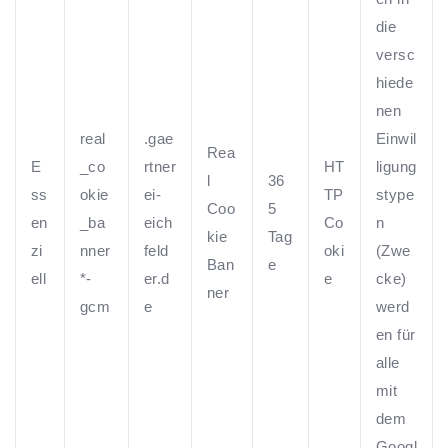
die
versc
hiede
nen
real
.gae
Einwil
Rea
E
_co
rtner
HT
ligung
l
36
ss
okie
ei-
TP
stype
Coo
5
en
_ba
eich
Co
n
kie
Tag
zi
nner
feld
oki
(Zwe
Ban
e
ell
*-
er.d
e
cke)
ner
gcm
e
werd
en für
alle
mit
dem
Googl