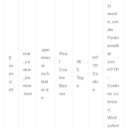
zt
wurd
e, um
die
Funkt
ionalit
.gae
real
Rea
ät
E
rtner
HT
_co
l
36
von
ss
ei-
TP
okie
Coo
5
HTTP
en
eich
Co
_ba
kie
Tag
-
zi
feld
oki
nner
Ban
e
Cooki
ell
er.d
e
-test
ner
es zu
e
teste
n.
Wird
sofort