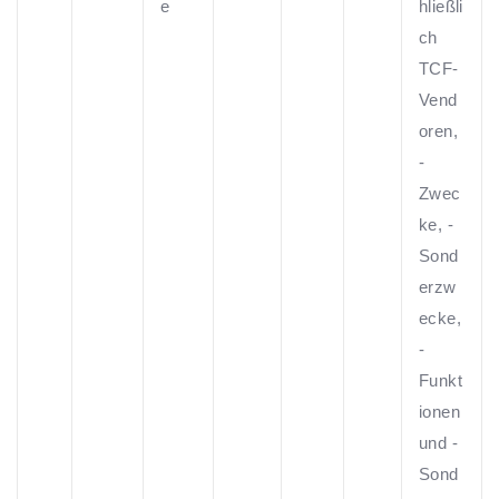
e
hließli
ch
TCF-
Vend
oren,
-
Zwec
ke, -
Sond
erzw
ecke,
-
Funkt
ionen
und -
Sond