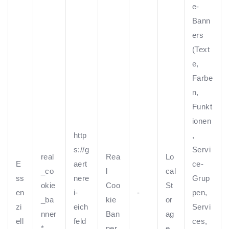
e-
Bann
ers
(Text
e,
Farbe
n,
Funkt
ionen
http
,
s://g
Servi
real
Rea
Lo
E
aert
ce-
_co
l
cal
ss
nere
Grup
okie
Coo
St
en
i-
-
pen,
_ba
kie
or
zi
eich
Servi
nner
Ban
ag
ell
feld
ces,
*
ner
e