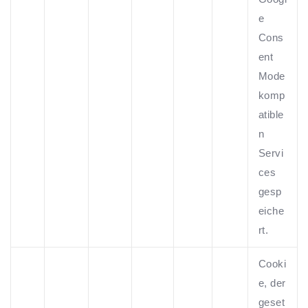
e
Cons
ent
Mode
komp
atible
n
Servi
ces
gesp
eiche
rt.
Cooki
e, der
geset