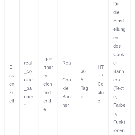
für
die
Einst
ellung
en
des
Cooki
.gae
real
Rea
e-
E
rtner
HT
_co
l
36
Bann
ss
ei-
TP
okie
Coo
5
ers
en
eich
Co
_ba
kie
Tag
(Text
zi
feld
oki
nner
Ban
e
e,
ell
er.d
e
*
ner
Farbe
e
n,
Funkt
ionen