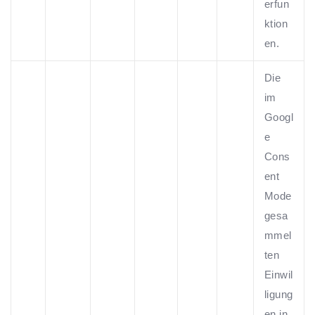
erfun
ktion
en.
Die
im
Googl
e
Cons
ent
Mode
gesa
mmel
ten
Einwil
ligung
en in