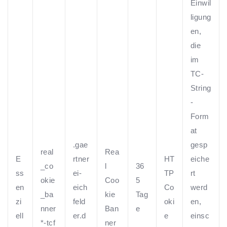
Einwil
ligung
en,
die
im
TC-
String
-
Form
at
.gae
gesp
real
Rea
E
rtner
HT
eiche
_co
l
36
ss
ei-
TP
rt
okie
Coo
5
en
eich
Co
werd
_ba
kie
Tag
zi
feld
oki
en,
nner
Ban
e
ell
er.d
e
einsc
*-tcf
ner