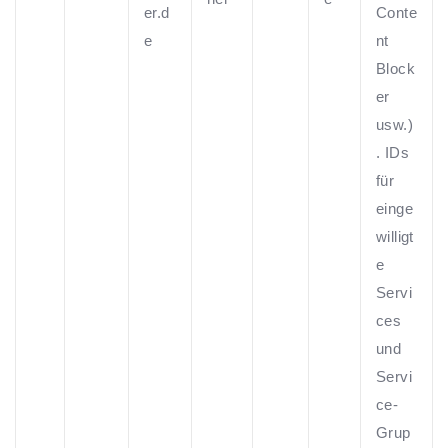
er.d
Conte
e
nt
Block
er
usw.)
. IDs
für
einge
willigt
e
Servi
ces
und
Servi
ce-
Grup