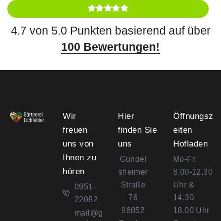
4.7 von 5.0 Punkten basierend auf über
100 Bewertungen!
Wir
Hier
Öffnungsz
freuen
finden Sie
eiten
uns von
uns
Hofladen
Ihnen zu
Gundel
Mo-Fr:
hören
sheimer
8.00-12.30
Straße
Uhr &
0951-
76
14.30-
22082
96052
18.00 Uhr
mail@g